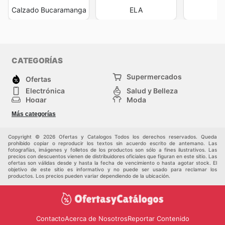
Calzado Bucaramanga
ELA
L
CATEGORÍAS
Supermercados
Ofertas
Electrónica
Salud y Belleza
Hogar
Moda
Herramientas y jardinería
Deporte
Más categorías
Infancia
Otros
Copyright © 2026 Ofertas y Catalogos Todos los derechos reservados. Queda
prohibido copiar o reproducir los textos sin acuerdo escrito de antemano. Las
fotografías, imágenes y folletos de los productos son sólo a fines ilustrativos. Las
precios con descuentos vienen de distribuidores oficiales que figuran en este sitio. Las
ofertas son válidas desde y hasta la fecha de vencimiento o hasta agotar stock. El
objetivo de este sitio es informativo y no puede ser usado para reclamar los
productos. Los precios pueden variar dependiendo de la ubicación.
Contacto
Acerca de Nosotros
Reportar Contenido