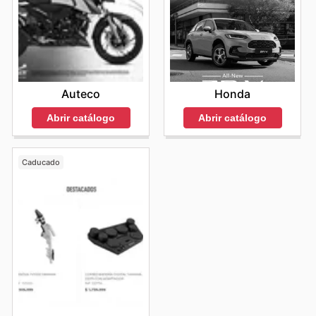
"Visita AliExpress's website today to explore the best
deals and start saving now."
Auteco
Honda
Abrir catálogo
Abrir catálogo
Caducado