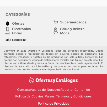
CATEGORÍAS
Supermercados
Ofertas
Electrónica
Salud y Belleza
Hogar
Moda
Herramientas y jardinería
Deporte
Más categorías
Infancia
Otros
Copyright © 2026 Ofertas y Catalogos Todos los derechos reservados. Queda
prohibido copiar o reproducir los textos sin acuerdo escrito de antemano. Las
fotografías, imágenes y folletos de los productos son sólo a fines ilustrativos. Las
precios con descuentos vienen de distribuidores oficiales que figuran en este sitio. Las
ofertas son válidas desde y hasta la fecha de vencimiento o hasta agotar stock. El
objetivo de este sitio es informativo y no puede ser usado para reclamar los
productos. Los precios pueden variar dependiendo de la ubicación.
Contacto
Acerca de Nosotros
Reportar Contenido
Política de Cookies
Términos y Condiciones
Países
Política de Privacidad