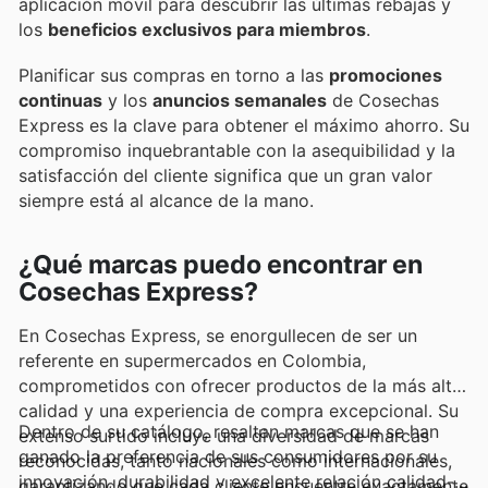
aplicación móvil para descubrir las últimas rebajas y
los
beneficios exclusivos para miembros
.
Planificar sus compras en torno a las
promociones
continuas
y los
anuncios semanales
de Cosechas
Express es la clave para obtener el máximo ahorro. Su
compromiso inquebrantable con la asequibilidad y la
satisfacción del cliente significa que un gran valor
siempre está al alcance de la mano.
¿Qué marcas puedo encontrar en
Cosechas Express?
En Cosechas Express, se enorgullecen de ser un
referente en supermercados en Colombia,
comprometidos con ofrecer productos de la más alta
calidad y una experiencia de compra excepcional. Su
Dentro de su catálogo, resaltan marcas que se han
extenso surtido incluye una diversidad de marcas
ganado la preferencia de sus consumidores por su
reconocidas, tanto nacionales como internacionales,
innovación, durabilidad y excelente relación calidad-
garantizando que cada cliente encuentre exactamente