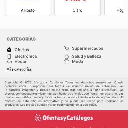
Alkosto
Claro
Hogar
CATEGORÍAS
Supermercados
Ofertas
Electrónica
Salud y Belleza
Hogar
Moda
Herramientas y jardinería
Deporte
Más categorías
Infancia
Otros
Copyright © 2026 Ofertas y Catalogos Todos los derechos reservados. Queda
prohibido copiar o reproducir los textos sin acuerdo escrito de antemano. Las
fotografías, imágenes y folletos de los productos son sólo a fines ilustrativos. Las
precios con descuentos vienen de distribuidores oficiales que figuran en este sitio. Las
ofertas son válidas desde y hasta la fecha de vencimiento o hasta agotar stock. El
objetivo de este sitio es informativo y no puede ser usado para reclamar los
productos. Los precios pueden variar dependiendo de la ubicación.