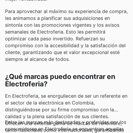
Para aprovechar al máximo su experiencia de compra,
les animamos a planificar sus adquisiciones en
sintonía con las promociones vigentes y los avisos
semanales de Electroferia. Esto les permitirá
optimizar cada peso invertido. Refuerzan su
compromiso con la accesibilidad y la satisfacción del
cliente, garantizando que el valor excepcional esté
siempre al alcance de todos.
¿Qué marcas puedo encontrar en
Electroferia?
En Electroferia, se enorgullecen de ser un referente en
el sector de la electrónica en Colombia,
distinguiéndose por su firme compromiso con la
calidad y la plena satisfacción de sus clientes.
Entre las marcas más destacadas y preferidas por los
Ofrecen una extensa gama de marcas de renombre,
consumidores en Electroferia se encuentran aquellas
tanto nacionales como internacionales, garantizando