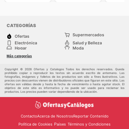
CATEGORÍAS
Supermercados
Ofertas
Electrónica
Salud y Belleza
Hogar
Moda
Herramientas y jardinería
Deporte
Más categorías
Infancia
Otros
Copyright © 2026 Ofertas y Catalogos Todos los derechos reservados. Queda
prohibido copiar o reproducir los textos sin acuerdo escrito de antemano. Las
fotografías, imágenes y folletos de los productos son sólo a fines ilustrativos. Las
precios con descuentos vienen de distribuidores oficiales que figuran en este sitio. Las
ofertas son válidas desde y hasta la fecha de vencimiento o hasta agotar stock. El
objetivo de este sitio es informativo y no puede ser usado para reclamar los
productos. Los precios pueden variar dependiendo de la ubicación.
Contacto
Acerca de Nosotros
Reportar Contenido
Política de Cookies
Términos y Condiciones
Países