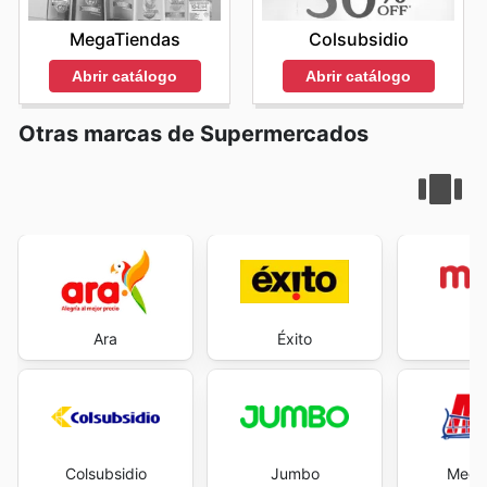
MegaTiendas
Colsubsidio
Abrir catálogo
Abrir catálogo
Otras marcas de Supermercados
Ara
Éxito
M
Colsubsidio
Jumbo
Mega