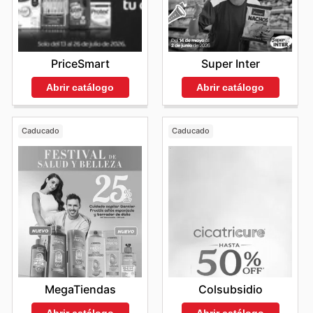
sus compras diarias. Su accesibilidad y la facilidad para
consultar las ofertas desde cualquier lugar refuerzan su
posición como líderes en el sector retail colombiano.
Visit Surtimax's website today to explore the best deals
PriceSmart
Super Inter
and start saving now.
Abrir catálogo
Abrir catálogo
Caducado
Caducado
MegaTiendas
Colsubsidio
Abrir catálogo
Abrir catálogo