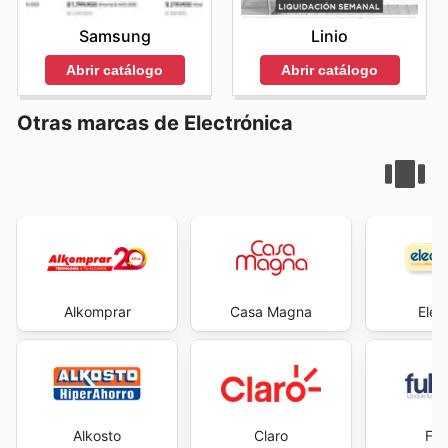
con frecuencia la página oficial de Casio en Colombia es
la mejor manera de descubrir nuevas promociones y
Samsung
Linio
asegurarse de no perderse ninguna oferta exclusiva. ¡La
aventura de ahorrar con Casio nunca termina!
Abrir catálogo
Abrir catálogo
Otras marcas de Electrónica
Alkomprar
Casa Magna
Elec
Alkosto
Claro
Ful