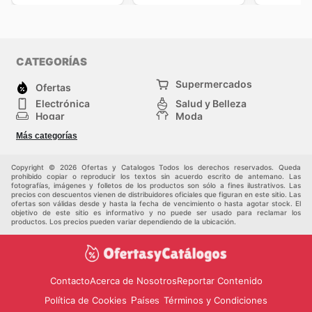
CATEGORÍAS
Supermercados
Ofertas
Electrónica
Salud y Belleza
Hogar
Moda
Herramientas y jardinería
Deporte
Más categorías
Infancia
Otros
Copyright © 2026 Ofertas y Catalogos Todos los derechos reservados. Queda
prohibido copiar o reproducir los textos sin acuerdo escrito de antemano. Las
fotografías, imágenes y folletos de los productos son sólo a fines ilustrativos. Las
precios con descuentos vienen de distribuidores oficiales que figuran en este sitio. Las
ofertas son válidas desde y hasta la fecha de vencimiento o hasta agotar stock. El
objetivo de este sitio es informativo y no puede ser usado para reclamar los
productos. Los precios pueden variar dependiendo de la ubicación.
Contacto
Acerca de Nosotros
Reportar Contenido
Política de Cookies
Términos y Condiciones
Países