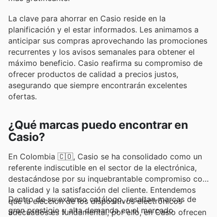
La clave para ahorrar en Casio reside en la
planificación y el estar informados. Les animamos a
anticipar sus compras aprovechando las promociones
recurrentes y los avisos semanales para obtener el
máximo beneficio. Casio reafirma su compromiso de
ofrecer productos de calidad a precios justos,
asegurando que siempre encontrarán excelentes
ofertas.
¿Qué marcas puedo encontrar en
Casio?
En Colombia 🇨🇴, Casio se ha consolidado como un
referente indiscutible en el sector de la electrónica,
destacándose por su inquebrantable compromiso con
la calidad y la satisfacción del cliente. Entendemos
Dentro de su extenso catálogo, resaltan marcas de
que la elección de los dispositivos electrónicos
gran prestigio y alta demanda en el mercado
adecuados es fundamental, por ello, en Casio ofrecen