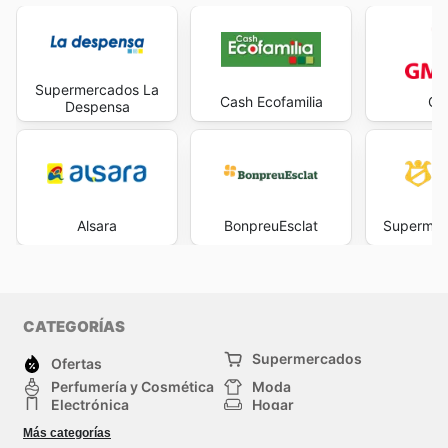
Supermercados La
Cash Ecofamilia
GM
Despensa
Alsara
BonpreuEsclat
Supermer
CATEGORÍAS
Supermercados
Ofertas
Perfumería y Cosmética
Moda
Electrónica
Hogar
Deporte
Bricolaje y jardinería
Más categorías
Juguetes y bebés
Auto y Moto