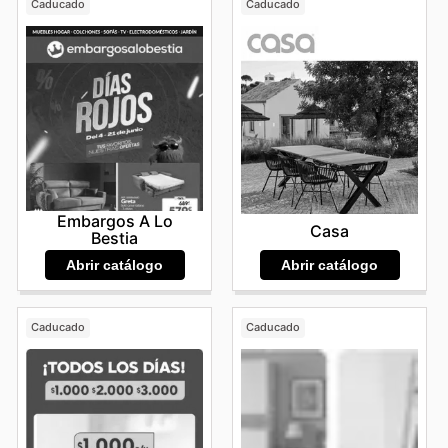
Caducado
Caducado
accesibles. Las
BoConcept flyers
son un recurso
valioso que presenta de manera clara y atractiva las
oportunidades de la semana. La estrategia de
BoConcept de ofrecer promociones continuas y
BoConcept deals
estratégicos refuerza su compromiso
con la satisfacción del cliente. Al estar atento a las
BoConcept weekly ads
, se garantiza la posibilidad de
adquirir piezas de diseño icónicas y funcionales que
aportarán valor y estilo a su hogar durante años. "Stay
up to date with BoConcept's weekly ads and enjoy
exclusive savings every day."
Embargos A Lo
Casa
Bestia
Abrir catálogo
Abrir catálogo
Caducado
Caducado