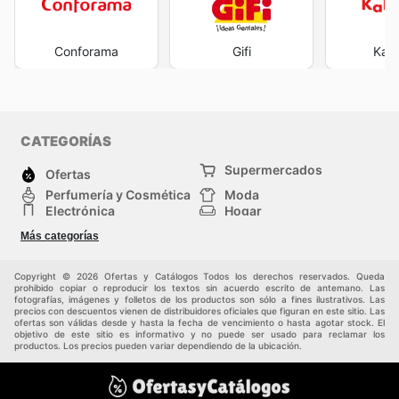
Conforama
Gifi
Kal
CATEGORÍAS
Supermercados
Ofertas
Perfumería y Cosmética
Moda
Electrónica
Hogar
Deporte
Bricolaje y jardinería
Más categorías
Juguetes y bebés
Auto y Moto
Mascotas
Otros
Copyright © 2026 Ofertas y Catálogos Todos los derechos reservados. Queda
prohibido copiar o reproducir los textos sin acuerdo escrito de antemano. Las
fotografías, imágenes y folletos de los productos son sólo a fines ilustrativos. Las
precios con descuentos vienen de distribuidores oficiales que figuran en este sitio. Las
ofertas son válidas desde y hasta la fecha de vencimiento o hasta agotar stock. El
objetivo de este sitio es informativo y no puede ser usado para reclamar los
productos. Los precios pueden variar dependiendo de la ubicación.