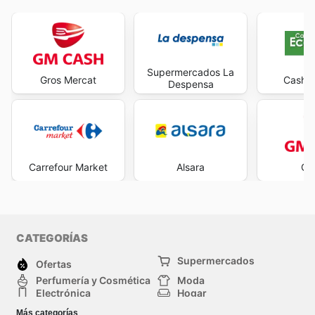
Supermercados La
Gros Mercat
Cash E
Despensa
Carrefour Market
Alsara
GM
CATEGORÍAS
Supermercados
Ofertas
Perfumería y Cosmética
Moda
Electrónica
Hogar
Deporte
Bricolaje y jardinería
Más categorías