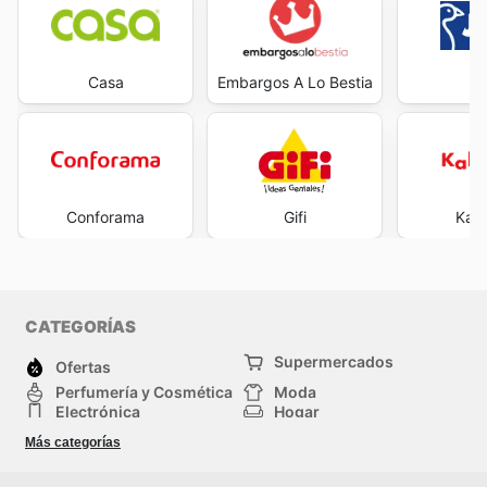
Casa
Embargos A Lo Bestia
J
Conforama
Gifi
Kal
CATEGORÍAS
Supermercados
Ofertas
Perfumería y Cosmética
Moda
Electrónica
Hogar
Deporte
Bricolaje y jardinería
Más categorías
Juguetes y bebés
Auto y Moto
Mascotas
Otros