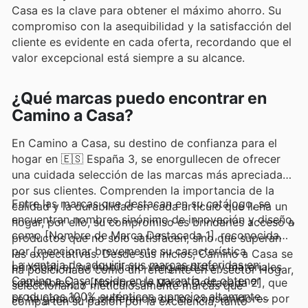
Casa es la clave para obtener el máximo ahorro. Su
compromiso con la asequibilidad y la satisfacción del
cliente es evidente en cada oferta, recordando que el
valor excepcional está siempre a su alcance.
¿Qué marcas puedo encontrar en
Camino a Casa?
En Camino a Casa, su destino de confianza para el
hogar en 🇪🇸 España 3, se enorgullecen de ofrecer
una cuidada selección de las marcas más apreciadas
por sus clientes. Comprenden la importancia de la
Entre las marcas que destacan en su catálogo, se
calidad y la durabilidad en cada artículo que llena un
encuentran nombres sinónimo de innovación y diseño,
hogar, por ello, su compromiso es brindarles acceso a
como [Nombre de Marca Destacada 1], reconocida
productos que no solo satisfacen, sino que superan
por [mencionar brevemente su característica
las expectativas. Desde sus inicios, Camino a Casa se
La ventaja de adquirir sus marcas preferidas en
principal, ej. su mobiliario vanguardista y materiales
ha posicionado como un referente en el sector Hogar,
Camino a Casa reside en la garantía de obtener
sostenibles], y [Nombre de Marca Destacada 2], que
seleccionando meticulosamente marcas que
productos 100% auténticos a precios altamente
se ha ganado la preferencia de los consumidores por
comparten su pasión por la excelencia, tanto