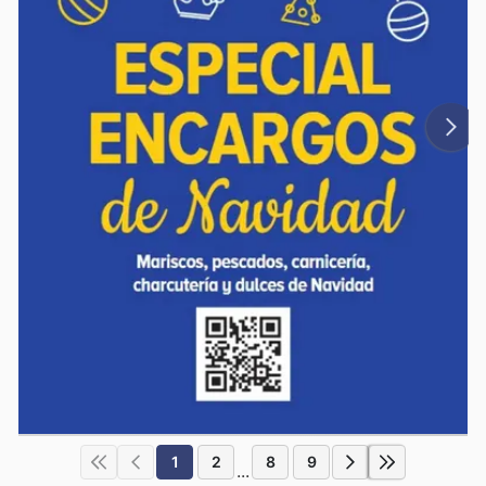
1
2
8
9
...