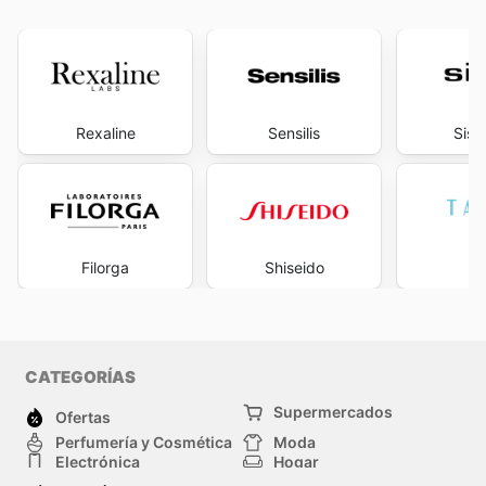
Rexaline
Sensilis
Sisl
Filorga
Shiseido
T
CATEGORÍAS
Supermercados
Ofertas
Perfumería y Cosmética
Moda
Electrónica
Hogar
Deporte
Bricolaje y jardinería