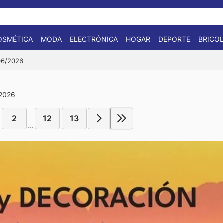
OSMÉTICA
MODA
ELECTRÓNICA
HOGAR
DEPORTE
BRICOL
/06/2026
 2026
2
12
13
...