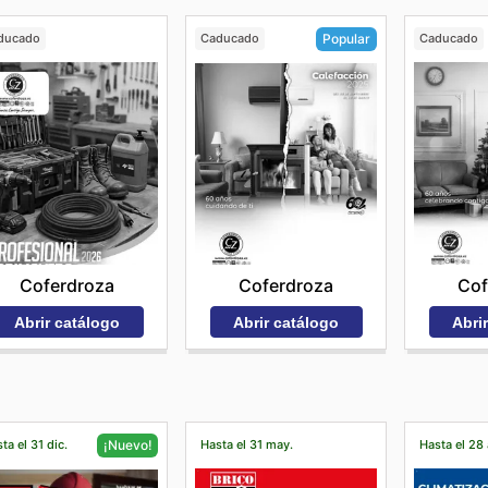
ducado
Caducado
Caducado
Popular
Coferdroza
Cof
Coferdroza
Abrir catálogo
Abri
Abrir catálogo
ta el 31 dic.
Hasta el 31 may.
Hasta el 28
¡Nuevo!