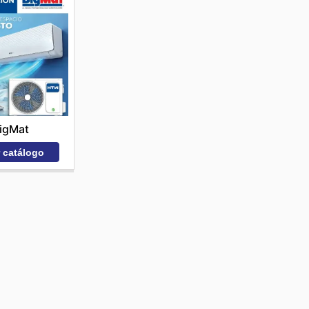
igMat
r catálogo