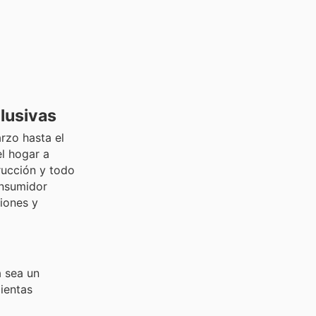
lusivas
rzo hasta el
el hogar a
rucción y todo
onsumidor
iones y
a sea un
ientas