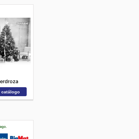
erdroza
r catálogo
 ago.