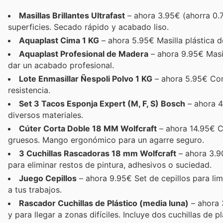
Masillas Brillantes Ultrafast
– ahora 3.95€ (ahorra 0.75
superficies. Secado rápido y acabado liso.
Aquaplast Cima 1 KG
– ahora 5.95€ Masilla plástica de
Aquaplast Profesional de Madera
– ahora 9.95€ Masil
dar un acabado profesional.
Lote Enmasillar Ñespoli Polvo 1 KG
– ahora 5.95€ Comp
resistencia.
Set 3 Tacos Esponja Expert (M, F, S) Bosch
– ahora 4
diversos materiales.
Cúter Corta Doble 18 MM Wolfcraft
– ahora 14.95€ Cú
gruesos. Mango ergonómico para un agarre seguro.
3 Cuchillas Rascadoras 18 mm Wolfcraft
– ahora 3.90
para eliminar restos de pintura, adhesivos o suciedad.
Juego Cepillos
– ahora 9.95€ Set de cepillos para lim
a tus trabajos.
Rascador Cuchillas de Plástico (media luna)
– ahora 
y para llegar a zonas difíciles. Incluye dos cuchillas de pl