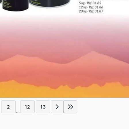
2
12
13
...