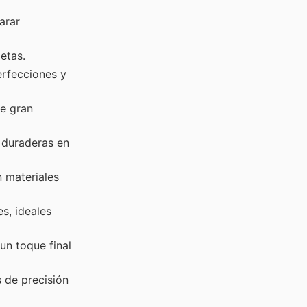
arar
etas.
erfecciones y
de gran
y duraderas en
n materiales
s, ideales
un toque final
 de precisión