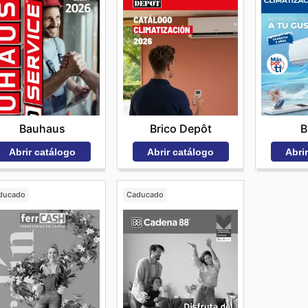
Brico Depôt
B
Bauhaus
Abrir catálogo
Abri
Abrir catálogo
ducado
Caducado