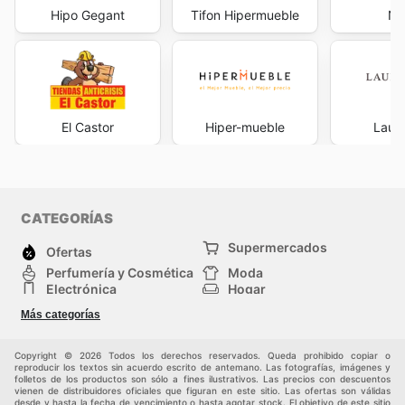
Hipo Gegant
Tifon Hipermueble
Na
El Castor
Hiper-mueble
Laura
CATEGORÍAS
Supermercados
Ofertas
Perfumería y Cosmética
Moda
Electrónica
Hogar
Deporte
Bricolaje y jardinería
Más categorías
Juguetes y bebés
Auto y Moto
Mascotas
Otros
Copyright © 2026 Todos los derechos reservados. Queda prohibido copiar o
reproducir los textos sin acuerdo escrito de antemano. Las fotografías, imágenes y
folletos de los productos son sólo a fines ilustrativos. Las precios con descuentos
vienen de distribuidores oficiales que figuran en este sitio. Las ofertas son válidas
desde y hasta la fecha de vencimiento o hasta agotar stock. El objetivo de este sitio