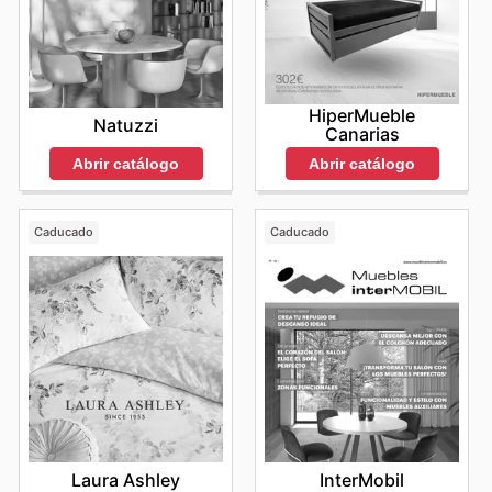
HiperMueble
Natuzzi
Canarias
Abrir catálogo
Abrir catálogo
Caducado
Caducado
Laura Ashley
InterMobil