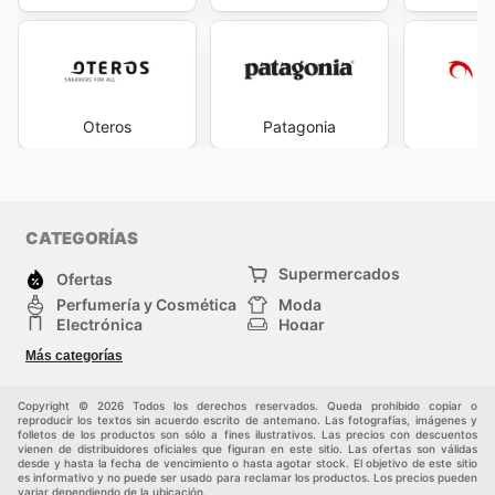
Oteros
Patagonia
Lu
CATEGORÍAS
Supermercados
Ofertas
Perfumería y Cosmética
Moda
Electrónica
Hogar
Deporte
Bricolaje y jardinería
Más categorías
Juguetes y bebés
Auto y Moto
Mascotas
Otros
Copyright © 2026 Todos los derechos reservados. Queda prohibido copiar o
reproducir los textos sin acuerdo escrito de antemano. Las fotografías, imágenes y
folletos de los productos son sólo a fines ilustrativos. Las precios con descuentos
vienen de distribuidores oficiales que figuran en este sitio. Las ofertas son válidas
desde y hasta la fecha de vencimiento o hasta agotar stock. El objetivo de este sitio
es informativo y no puede ser usado para reclamar los productos. Los precios pueden
variar dependiendo de la ubicación.