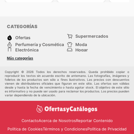
CATEGORÍAS
Supermercados
Ofertas
Perfumería y Cosmética
Moda
Electrónica
Hogar
Deporte
Bricolaje y jardinería
Más categorías
Juguetes y bebés
Auto y Moto
Mascotas
Otros
Copyright © 2026 Todos los derechos reservados. Queda prohibido copiar o
reproducir los textos sin acuerdo escrito de antemano. Las fotografías, imágenes y
folletos de los productos son sólo a fines ilustrativos. Las precios con descuentos
vienen de distribuidores oficiales que figuran en este sitio. Las ofertas son válidas
desde y hasta la fecha de vencimiento o hasta agotar stock. El objetivo de este sitio
es informativo y no puede ser usado para reclamar los productos. Los precios pueden
variar dependiendo de la ubicación.
Contacto
Acerca de Nosotros
Reportar Contenido
Política de Cookies
Términos y Condiciones
Política de Privacidad