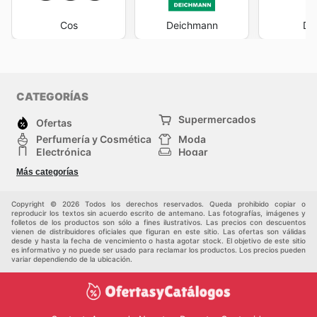
Cos
Deichmann
Do
CATEGORÍAS
Supermercados
Ofertas
Perfumería y Cosmética
Moda
Electrónica
Hogar
Deporte
Bricolaje y jardinería
Más categorías
Juguetes y bebés
Auto y Moto
Mascotas
Otros
Copyright © 2026 Todos los derechos reservados. Queda prohibido copiar o
reproducir los textos sin acuerdo escrito de antemano. Las fotografías, imágenes y
folletos de los productos son sólo a fines ilustrativos. Las precios con descuentos
vienen de distribuidores oficiales que figuran en este sitio. Las ofertas son válidas
desde y hasta la fecha de vencimiento o hasta agotar stock. El objetivo de este sitio
es informativo y no puede ser usado para reclamar los productos. Los precios pueden
variar dependiendo de la ubicación.