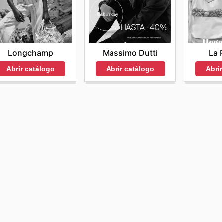
Longchamp
Massimo Dutti
La 
Abrir catálogo
Abrir catálogo
Abri