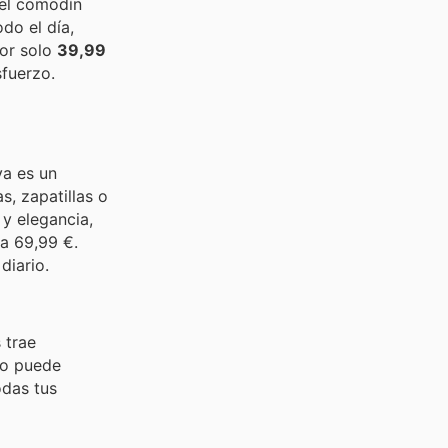
el comodín
do el día,
por solo
39,99
sfuerzo.
ya es un
s, zapatillas o
 y elegancia,
a 69,99 €.
diario.
 trae
to puede
odas tus