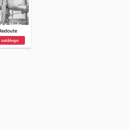
Redoute
r catálogo