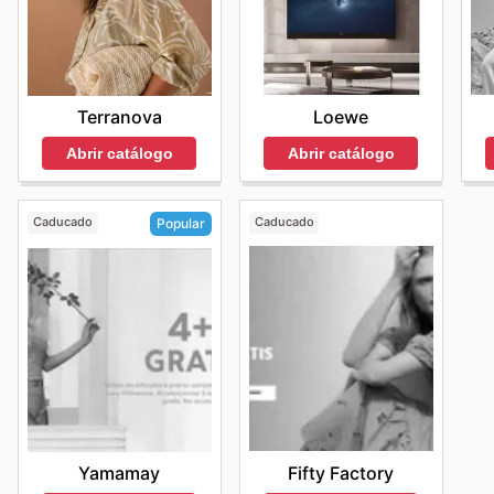
Loewe
Terranova
Abrir catálogo
Abrir catálogo
Caducado
Caducado
Popular
Fifty Factory
Yamamay