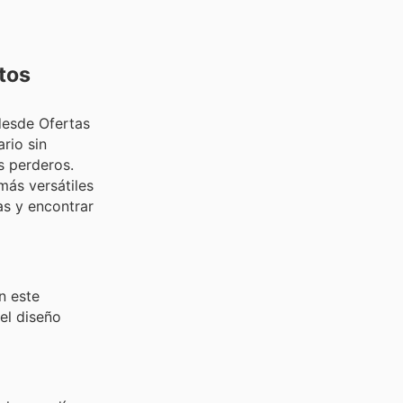
tos
desde Ofertas
rio sin
s perderos.
más versátiles
as y encontrar
n este
 el diseño