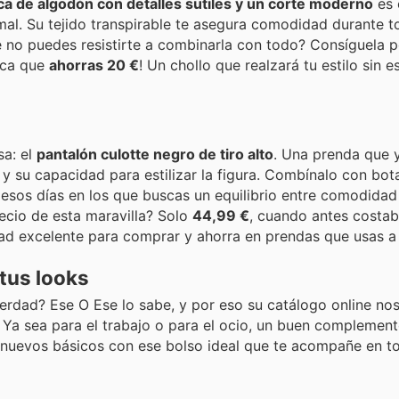
ca de algodón con detalles sutiles y un corte moderno
es 
mal. Su tejido transpirable te asegura comodidad durante to
e no puedes resistirte a combinarla con todo? Consíguela 
fica que
ahorras 20 €
! Un chollo que realzará tu estilo sin e
sa: el
pantalón culotte negro de tiro alto
. Una prenda que 
y su capacidad para estilizar la figura. Combínalo con bota
a esos días en los que buscas un equilibrio entre comodidad
ecio de esta maravilla? Solo
44,99 €
, cuando antes costab
ad excelente para comprar y ahorra en prendas que usas a 
 tus looks
erdad? Ese O Ese lo sabe, y por eso su catálogo online nos
l. Ya sea para el trabajo o para el ocio, un buen complemen
 nuevos básicos con ese bolso ideal que te acompañe en t