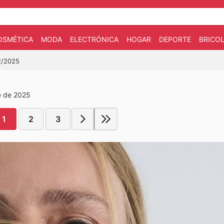
OSMÉTICA
MODA
ELECTRÓNICA
HOGAR
DEPORTE
BRICOL
12/2025
e de 2025
1
2
3