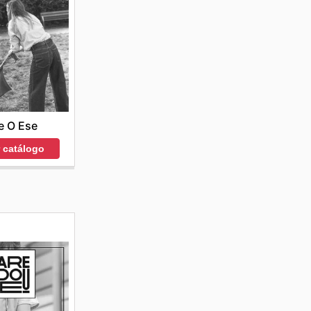
e O Ese
r catálogo