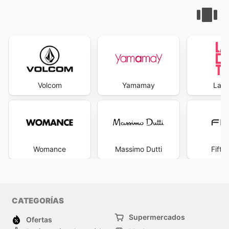
Volcom
Yamamay
La R
Womance
Massimo Dutti
Fifty
CATEGORÍAS
Supermercados
Ofertas