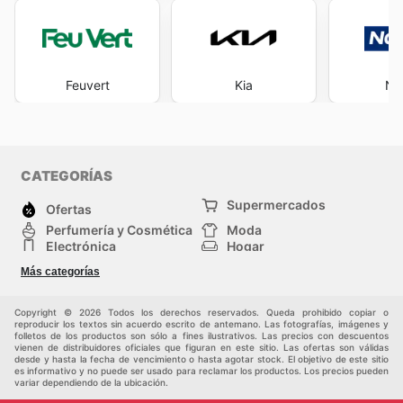
Feuvert
Kia
No
CATEGORÍAS
Supermercados
Ofertas
Perfumería y Cosmética
Moda
Electrónica
Hogar
Deporte
Bricolaje y jardinería
Más categorías
Juguetes y bebés
Auto y Moto
Mascotas
Otros
Copyright © 2026 Todos los derechos reservados. Queda prohibido copiar o
reproducir los textos sin acuerdo escrito de antemano. Las fotografías, imágenes y
folletos de los productos son sólo a fines ilustrativos. Las precios con descuentos
vienen de distribuidores oficiales que figuran en este sitio. Las ofertas son válidas
desde y hasta la fecha de vencimiento o hasta agotar stock. El objetivo de este sitio
es informativo y no puede ser usado para reclamar los productos. Los precios pueden
variar dependiendo de la ubicación.