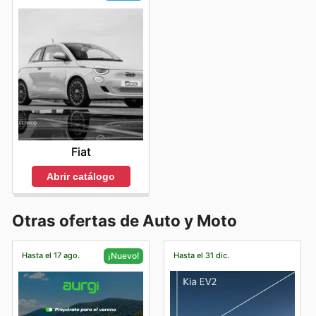
Fiat
Abrir catálogo
Otras ofertas de Auto y Moto
Hasta el 17 ago.
Hasta el 31 dic.
¡Nuevo!