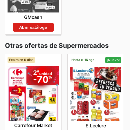
GMcash
Abrir catálogo
Otras ofertas de Supermercados
Expira en 5 días
Hasta el 16 ago.
¡Nuevo!
Carrefour Market
E.Leclerc