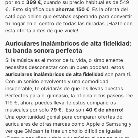
por solo
399 €
, cuando su precio habitual es de 549
€. ¡Esto significa que
ahorras 150 €
! Es la oferta del
catálogo online que estabas esperando para convertir
tu hogar en el centro de todas las miradas. ¡Hazte con
esta oferta antes de que vuele!
Auriculares inalámbricos de alta fidelidad:
tu banda sonora perfecta
Si la música es el motor de tu vida, o simplemente
necesitas desconectar con un buen podcast, estos
auriculares inalámbricos de alta fidelidad
son para ti.
Con un sonido envolvente y una comodidad
insuperable, te olvidarás de que los llevas puestos.
Perfectos para el gimnasio, la oficina o tus paseos. De
119 €, ahora puedes llevarte estos compañeros
musicales por solo
79 €
. ¡Eso son
40 € de ahorro
!
Una oportunidad genial para comparar ofertas de
auriculares de otras marcas como Apple o Samsung y
ver que GMcash te trae un chollo difícil de igualar.
¡Corre a por ellos y dale a tu música el sonido que se