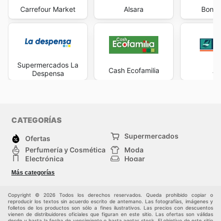
Carrefour Market
Alsara
Bonpr
Supermercados La
Cash Ecofamilia
Ab
Despensa
CATEGORÍAS
Supermercados
Ofertas
Perfumería y Cosmética
Moda
Electrónica
Hogar
Deporte
Bricolaje y jardinería
Más categorías
Juguetes y bebés
Auto y Moto
Mascotas
Otros
Copyright © 2026 Todos los derechos reservados. Queda prohibido copiar o
reproducir los textos sin acuerdo escrito de antemano. Las fotografías, imágenes y
folletos de los productos son sólo a fines ilustrativos. Las precios con descuentos
vienen de distribuidores oficiales que figuran en este sitio. Las ofertas son válidas
desde y hasta la fecha de vencimiento o hasta agotar stock. El objetivo de este sitio