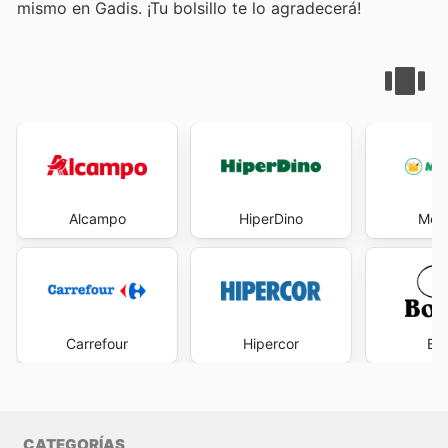
mismo en Gadis. ¡Tu bolsillo te lo agradecerá!
Alcampo
HiperDino
Mer
Carrefour
Hipercor
Bo
CATEGORÍAS