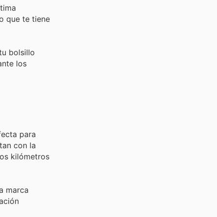
ltima
o que te tiene
u bolsillo
ante los
fecta para
tan con la
cos kilómetros
la marca
iación