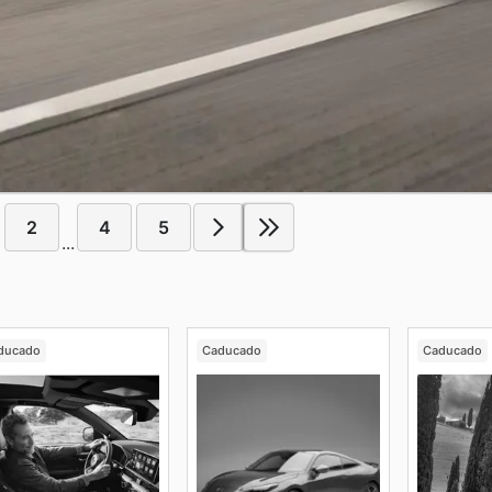
2
4
5
...
ducado
Caducado
Caducado