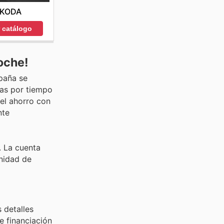
KODA
r catálogo
oche!
paña se
tas por tiempo
del ahorro con
nte
. La cuenta
unidad de
 detalles
e financiación