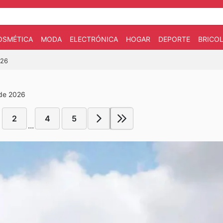
OSMÉTICA
MODA
ELECTRÓNICA
HOGAR
DEPORTE
BRICOL
026
 de 2026
2
4
5
...