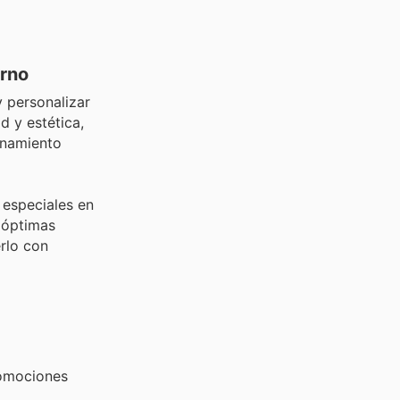
erno
 personalizar
d y estética,
enamiento
 especiales en
 óptimas
rlo con
romociones