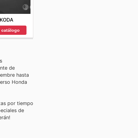
KODA
r catálogo
s
nte de
iembre hasta
iverso Honda
tas por tiempo
peciales de
erán!