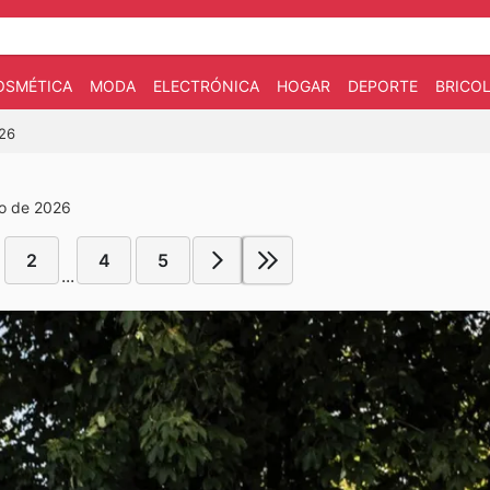
OSMÉTICA
MODA
ELECTRÓNICA
HOGAR
DEPORTE
BRICOL
026
ro de 2026
2
4
5
...