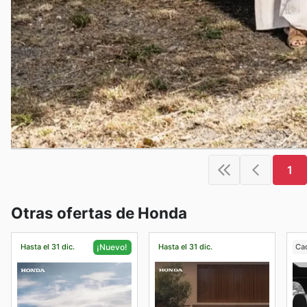
1
Otras ofertas de Honda
Hasta el 31 dic.
Hasta el 31 dic.
Ca
¡Nuevo!