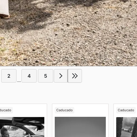
2
4
5
...
ducado
Caducado
Caducado