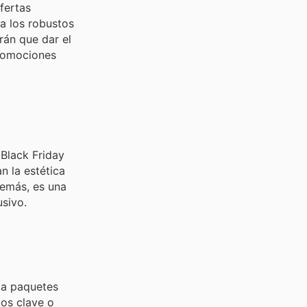
fertas
ta los robustos
rán que dar el
promociones
Black Friday
 la estética
demás, es una
sivo.
 a paquetes
tos clave o