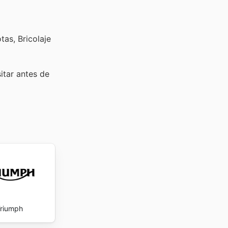
as, Bricolaje
sitar
antes de
riumph