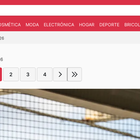
OSMÉTICA
MODA
ELECTRÓNICA
HOGAR
DEPORTE
BRICOL
026
26
2
3
4