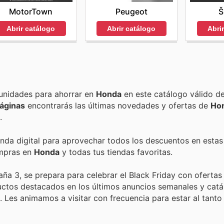
MotorTown
Peugeot
Š
Abrir catálogo
Abrir catálogo
Abri
Encuentra las mejores promociones, descuentos y oportunidades para ahorrar en
Honda
en este catálogo válido d
áginas
encontrarás las últimas novedades y ofertas de
Ho
.
enda digital para aprovechar todos los descuentos en estas
ompras en
Honda
y todas tus tiendas favoritas.
a 3, se prepara para celebrar el Black Friday con ofertas i
ctos destacados en los últimos anuncios semanales y catá
. Les animamos a visitar con frecuencia para estar al tanto