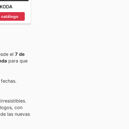
KODA
r catálogo
esde el
7 de
nda
para que
 fechas.
rresistibles.
logos, con
 de las nuevas