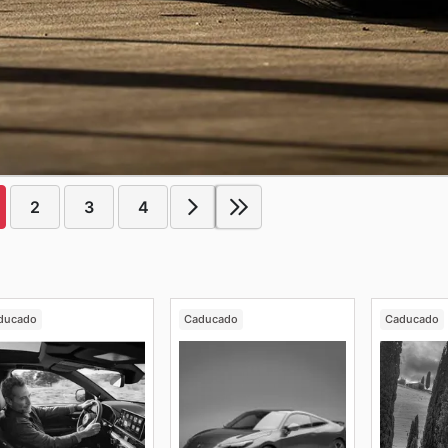
2
3
4
ducado
Caducado
Caducado