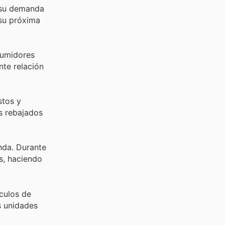
, su demanda
 su próxima
sumidores
nte relación
stos y
s rebajados
nda. Durante
s, haciendo
culos de
s unidades