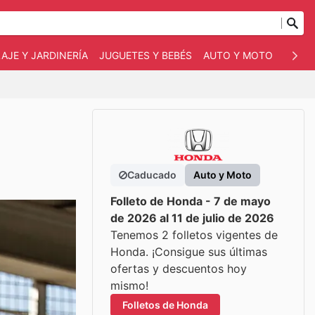
AJE Y JARDINERÍA
JUGUETES Y BEBÉS
AUTO Y MOTO
MASC
Caducado
Auto y Moto
Folleto de Honda - 7 de mayo
de 2026 al 11 de julio de 2026
Tenemos 2 folletos vigentes de
Honda. ¡Consigue sus últimas
ofertas y descuentos hoy
mismo!
Folletos de Honda