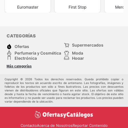
Euromaster
First Stop
Merce
CATEGORÍAS
Supermercados
Ofertas
Perfumería y Cosmética
Moda
Electrónica
Hogar
Deporte
Bricolaje y jardinería
Más categorías
Juguetes y bebés
Auto y Moto
Mascotas
Otros
Copyright © 2026 Todos los derechos reservados. Queda prohibido copiar o
reproducir los textos sin acuerdo escrito de antemano. Las fotografías, imágenes y
folletos de los productos son sólo a fines ilustrativos. Las precios con descuentos
vienen de distribuidores oficiales que figuran en este sitio. Las ofertas son válidas
desde y hasta la fecha de vencimiento o hasta agotar stock. El objetivo de este sitio
es informativo y no puede ser usado para reclamar los productos. Los precios pueden
variar dependiendo de la ubicación.
Contacto
Acerca de Nosotros
Reportar Contenido