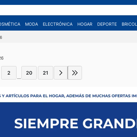
OSMÉTICA
MODA
ELECTRÓNICA
HOGAR
DEPORTE
BRICOL
26
26
2
20
21
...