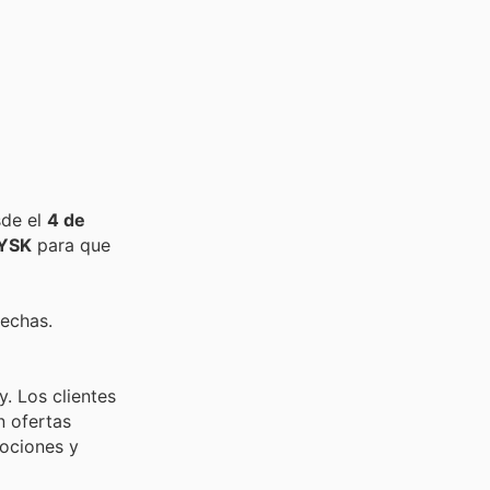
sde el
4 de
YSK
para que
fechas.
. Los clientes
n ofertas
mociones y