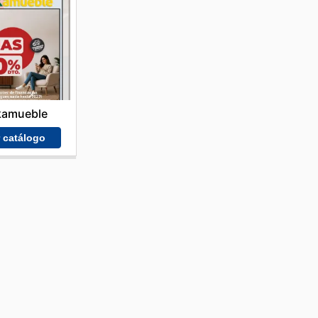
kamueble
r catálogo