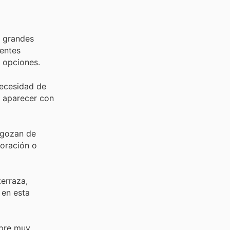
e grandes
ientes
s opciones.
necesidad de
n aparecer con
y gozan de
coración o
terraza,
 en esta
mpre muy