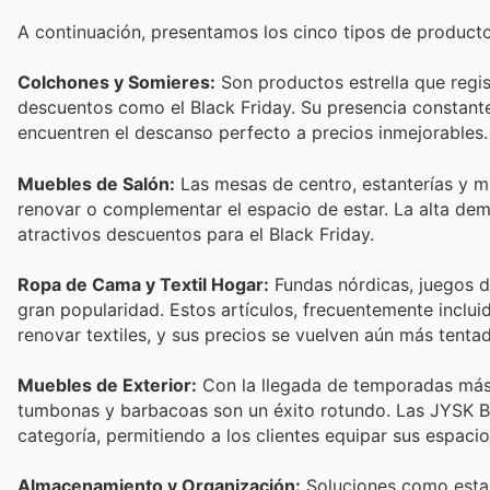
A continuación, presentamos los cinco tipos de product
Colchones y Somieres:
Son productos estrella que regi
descuentos como el Black Friday. Su presencia constant
encuentren el descanso perfecto a precios inmejorables.
Muebles de Salón:
Las mesas de centro, estanterías y 
renovar o complementar el espacio de estar. La alta de
atractivos descuentos para el Black Friday.
Ropa de Cama y Textil Hogar:
Fundas nórdicas, juegos de
gran popularidad. Estos artículos, frecuentemente inclui
renovar textiles, y sus precios se vuelven aún más tentad
Muebles de Exterior:
Con la llegada de temporadas más c
tumbonas y barbacoas son un éxito rotundo. Las JYSK Bl
categoría, permitiendo a los clientes equipar sus espaci
Almacenamiento y Organización:
Soluciones como estan