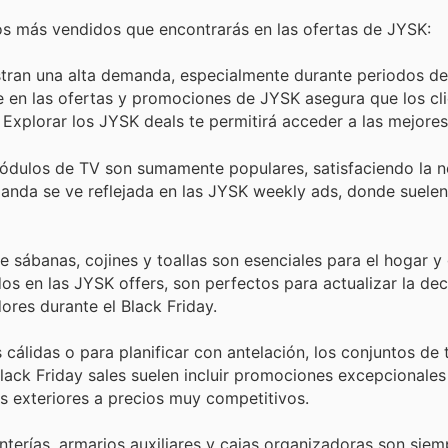
os más vendidos que encontrarás en las ofertas de JYSK:
stran una alta demanda, especialmente durante periodos d
e en las ofertas y promociones de JYSK asegura que los cl
 Explorar los JYSK deals te permitirá acceder a las mejore
módulos de TV son sumamente populares, satisfaciendo la 
manda se ve reflejada en las JYSK weekly ads, donde suele
 sábanas, cojines y toallas son esenciales para el hogar 
dos en las JYSK offers, son perfectos para actualizar la de
ores durante el Black Friday.
álidas o para planificar con antelación, los conjuntos de 
ack Friday sales suelen incluir promociones excepcionales
os exteriores a precios muy competitivos.
terías, armarios auxiliares y cajas organizadoras son sie