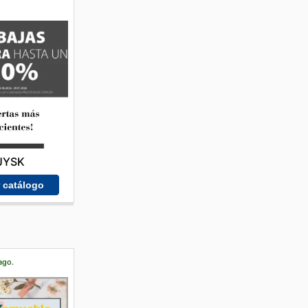
JYSK
r catálogo
ago.