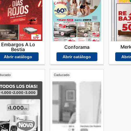
Embargos A Lo
Mer
Conforama
Bestia
Abri
Abrir catálogo
Abrir catálogo
ducado
Caducado