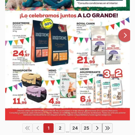
1
2
24
25
...