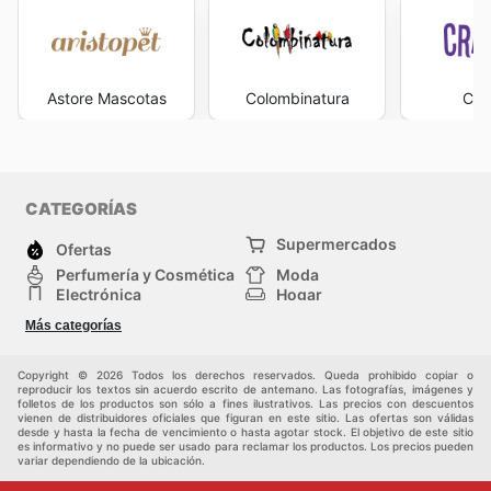
Astore Mascotas
Colombinatura
Cra
CATEGORÍAS
Supermercados
Ofertas
Perfumería y Cosmética
Moda
Electrónica
Hogar
Deporte
Bricolaje y jardinería
Más categorías
Juguetes y bebés
Auto y Moto
Mascotas
Otros
Copyright © 2026 Todos los derechos reservados. Queda prohibido copiar o
reproducir los textos sin acuerdo escrito de antemano. Las fotografías, imágenes y
folletos de los productos son sólo a fines ilustrativos. Las precios con descuentos
vienen de distribuidores oficiales que figuran en este sitio. Las ofertas son válidas
desde y hasta la fecha de vencimiento o hasta agotar stock. El objetivo de este sitio
es informativo y no puede ser usado para reclamar los productos. Los precios pueden
variar dependiendo de la ubicación.