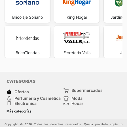
Bricolaje Soriano
King Hogar
Jardinerí
BricoTiendas
Ferretería Valls
Jar
CATEGORÍAS
Supermercados
Ofertas
Perfumería y Cosmética
Moda
Electrónica
Hogar
Deporte
Bricolaje y jardinería
Más categorías
Juguetes y bebés
Auto y Moto
Mascotas
Otros
Copyright © 2026 Todos los derechos reservados. Queda prohibido copiar o