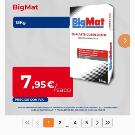
1
2
4
5
...