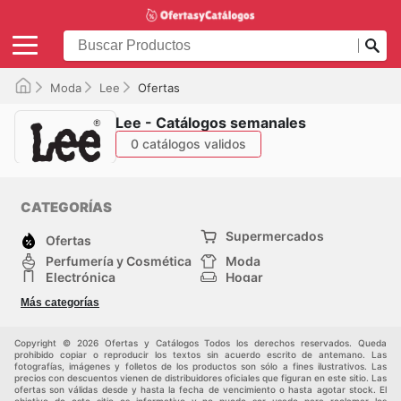
Moda
Lee
Ofertas
Lee - Catálogos semanales
0 catálogos validos
CATEGORÍAS
Supermercados
Ofertas
Perfumería y Cosmética
Moda
Electrónica
Hogar
Deporte
Bricolaje y jardinería
Más categorías
Juguetes y bebés
Auto y Moto
Mascotas
Otros
Copyright © 2026 Ofertas y Catálogos Todos los derechos reservados. Queda
prohibido copiar o reproducir los textos sin acuerdo escrito de antemano. Las
fotografías, imágenes y folletos de los productos son sólo a fines ilustrativos. Las
precios con descuentos vienen de distribuidores oficiales que figuran en este sitio. Las
ofertas son válidas desde y hasta la fecha de vencimiento o hasta agotar stock. El
objetivo de este sitio es informativo y no puede ser usado para reclamar los