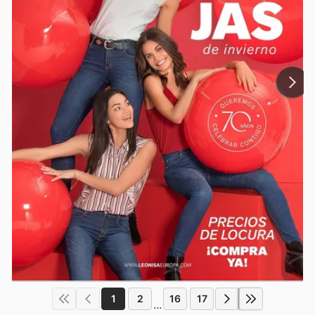
1
2
16
17
...