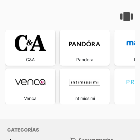
C&A
Pandora
Ma
Venca
intimissimi
Pr
CATEGORÍAS
Supermercados