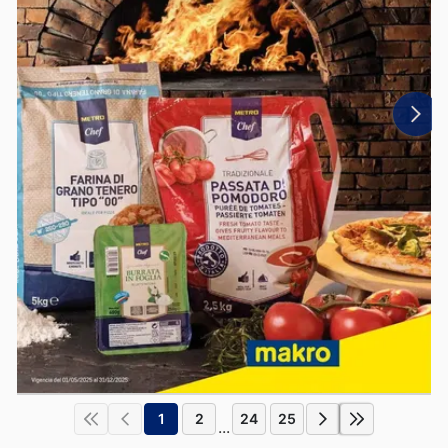
1
2
24
25
...