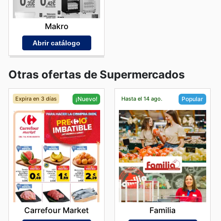
Makro
Abrir catálogo
Otras ofertas de Supermercados
Expira en 3 días
Hasta el 14 ago.
¡Nuevo!
Popular
Carrefour Market
Familia