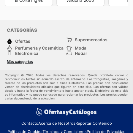
El Corte Inglés
Andorra 2000
Max
CATEGORÍAS
Supermercados
Ofertas
Perfumería y Cosmética
Moda
Electrónica
Hogar
Deporte
Bricolaje y jardinería
Más categorías
Juguetes y bebés
Auto y Moto
Mascotas
Otros
Copyright © 2026 Todos los derechos reservados. Queda prohibido copiar o
reproducir los textos sin acuerdo escrito de antemano. Las fotografías, imágenes y
folletos de los productos son sólo a fines ilustrativos. Las precios con descuentos
vienen de distribuidores oficiales que figuran en este sitio. Las ofertas son válidas
desde y hasta la fecha de vencimiento o hasta agotar stock. El objetivo de este sitio
es informativo y no puede ser usado para reclamar los productos. Los precios pueden
variar dependiendo de la ubicación.
Contacto
Acerca de Nosotros
Reportar Contenido
Política de Cookies
Términos y Condiciones
Política de Privacidad