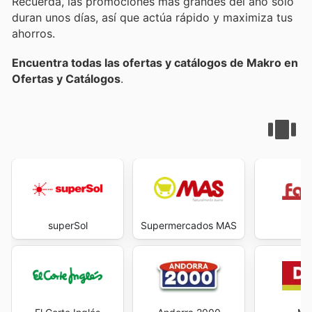
Recuerda, las promociones más grandes del año solo
duran unos días, así que actúa rápido y maximiza tus
ahorros.
Encuentra todas las ofertas y catálogos de Makro en
Ofertas y Catálogos
.
superSol
Supermercados MAS
Fa