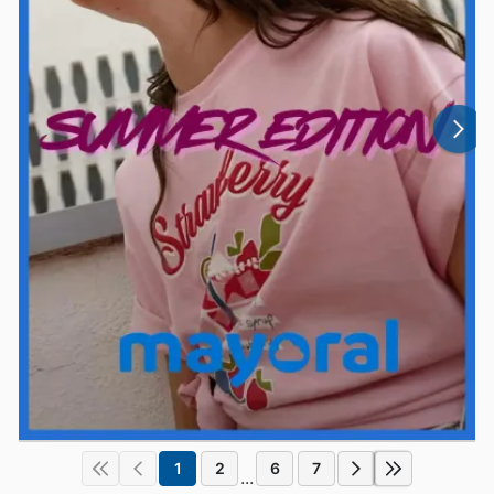
1
2
6
7
...