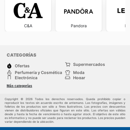
C&A
Pandora
Le
CATEGORÍAS
Supermercados
Ofertas
Perfumería y Cosmética
Moda
Electrónica
Hogar
Deporte
Bricolaje y jardinería
Más categorías
Juguetes y bebés
Auto y Moto
Mascotas
Otros
Copyright © 2026 Todos los derechos reservados. Queda prohibido copiar o
reproducir los textos sin acuerdo escrito de antemano. Las fotografías, imágenes y
folletos de los productos son sólo a fines ilustrativos. Las precios con descuentos
vienen de distribuidores oficiales que figuran en este sitio. Las ofertas son válidas
desde y hasta la fecha de vencimiento o hasta agotar stock. El objetivo de este sitio
es informativo y no puede ser usado para reclamar los productos. Los precios pueden
variar dependiendo de la ubicación.