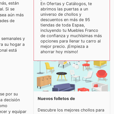
más, están
En Ofertas y Catálogos, te
abrimos las puertas a un
l. Si se
universo de chollos y
 sea aún más
descuentos en más de 95
dades de
tiendas de toda Espaa,
incluyendo tu Muebles Franco
de confianza y muchísimas más
s semanales y
opciones para llenar tu carro al
ra su hogar a
mejor precio. ¡Empieza a
onal está
ahorrar hoy mismo!
se por su
Nuevos folletos de
na decisión
como
Descubre los mejores chollos para
ecer y equipar