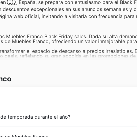
 en 🇪🇸 España, se prepara con entusiasmo para el Black F
n descuentos excepcionales en sus anuncios semanales y c
gina web oficial, invitando a visitarla con frecuencia para
las Muebles Franco Black Friday sales. Dada su alta deman
s de Muebles Franco, ofreciendo un valor inmejorable para
ansformar el espacio de descanso a precios irresistibles. 
co deals, reflejando su gran acogida en las promociones d
nvitan a compartir momentos. Los Muebles Franco weekly a
ara quienes buscan calidad y diseño a buen precio.
odas y zapateros que resuelven necesidades prácticas con
Friday asegura que los clientes puedan optimizar cada rincó
nco
oritaria, y Muebles Franco lo sabe. Los descuentos en colc
sales, haciendo accesible el descanso de calidad.
ear vision: to bring quality
mobiliario para el hogar
and st
 de temporada durante el año?
e their founding in [Insert Founding Year], they have dedic
sform houses into warm and inviting
hogares
. Their commit
para renovar sus hogares con los eventos de temporada de
stomer needs has driven their consistent growth, establis
gos en Muebles Franco