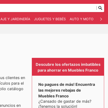
AJE Y JARDINERÍA
JUGUETES Y BEBÉS
AUTO Y MOTO
MASC
Descubre los ofertazos imbatibles
para ahorrar en Muebles Franco
us clientes en
culos para el
No pagues de más! Encuentra
plio catálogo
las mejores rebajas de
Muebles Franco
¿Cansado de gastar de más?
 anuncios en
¡Tenemos la solución!