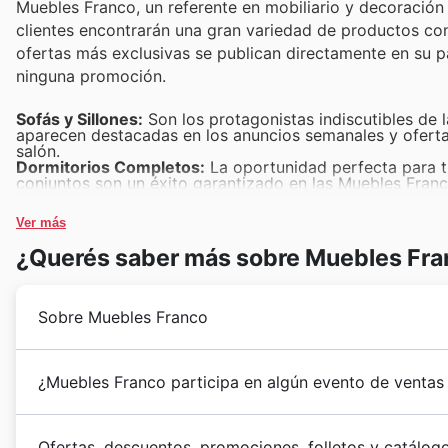
Muebles Franco, un referente en mobiliario y decoración
clientes encontrarán una gran variedad de productos co
ofertas más exclusivas se publican directamente en su pá
ninguna promoción.
Sofás y Sillones:
Son los protagonistas indiscutibles de 
aparecen destacadas en los anuncios semanales y oferta
salón.
Dormitorios Completos:
La oportunidad perfecta para tr
conjuntos son un éxito garantizado en las Muebles Fran
Muebles de Comedor:
Mesas, sillas y aparadores que i
incluir ofertas muy atractivas en estas piezas, ideales p
Ver más
Muebles Auxiliares y Almacenamiento:
Estanterías, cóm
inclusión en las Muebles Franco offers durante el Black 
¿Querés saber más sobre Muebles Fra
Colchones y Descanso:
La inversión en bienestar es pri
son un punto fuerte de sus Muebles Franco Black Friday 
Sobre Muebles Franco
Muebles Franco began its journey in España 3 with a cl
¿Muebles Franco participa en algún evento de ventas
muebles de salón
to families across the country. Sinc
themselves to crafting and curating pieces that tran
¡Prepárense para disfrutar de oportunidades únicas 
diseño de interiores
and understanding of evolving cu
Ofertas, descuentos, promociones, folletos y catálo