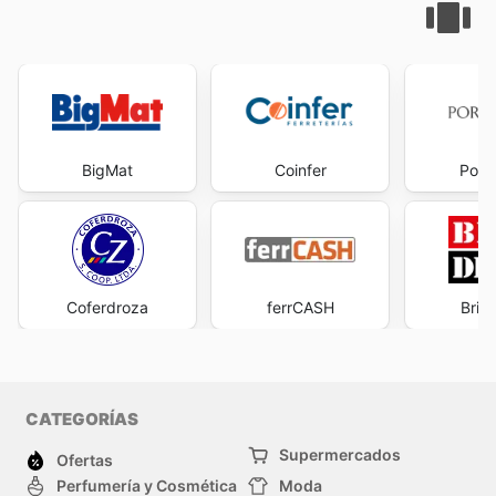
BigMat
Coinfer
Porc
Coferdroza
ferrCASH
Bric
CATEGORÍAS
Supermercados
Ofertas
Perfumería y Cosmética
Moda