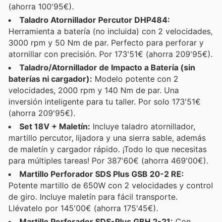
(ahorra 100'95€).
Taladro Atornillador Percutor DHP484:
Herramienta a batería (no incluida) con 2 velocidades,
3000 rpm y 50 Nm de par. Perfecto para perforar y
atornillar con precisión. Por 173'51€ (ahorra 209'95€).
Taladro/Atornillador de Impacto a Batería (sin
baterías ni cargador):
Modelo potente con 2
velocidades, 2000 rpm y 140 Nm de par. Una
inversión inteligente para tu taller. Por solo 173'51€
(ahorra 209'95€).
Set 18V + Maletín:
Incluye taladro atornillador,
martillo percutor, lijadora y una sierra sable, además
de maletín y cargador rápido. ¡Todo lo que necesitas
para múltiples tareas! Por 387'60€ (ahorra 469'00€).
Martillo Perforador SDS Plus GSB 20-2 RE:
Potente martillo de 650W con 2 velocidades y control
de giro. Incluye maletín para fácil transporte.
Llévatelo por 145'00€ (ahorra 175'45€).
Martillo Perforador SDS-Plus GBH 2-21:
Con