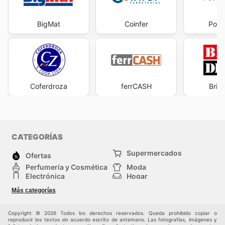
BigMat
Coinfer
Porc
Coferdroza
ferrCASH
Bric
CATEGORÍAS
Supermercados
Ofertas
Perfumería y Cosmética
Moda
Electrónica
Hogar
Deporte
Bricolaje y jardinería
Más categorías
Juguetes y bebés
Auto y Moto
Mascotas
Otros
Copyright © 2026 Todos los derechos reservados. Queda prohibido copiar o
reproducir los textos sin acuerdo escrito de antemano. Las fotografías, imágenes y