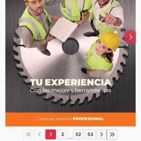
1
2
52
53
...