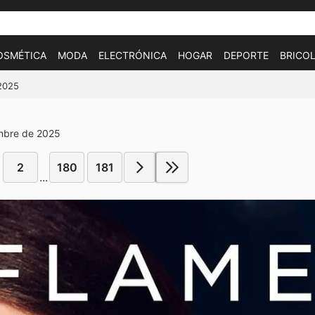
OSMÉTICA
MODA
ELECTRÓNICA
HOGAR
DEPORTE
BRICOL
/2025
embre de 2025
2
180
181
...