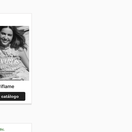
iflame
r catálogo
dic.