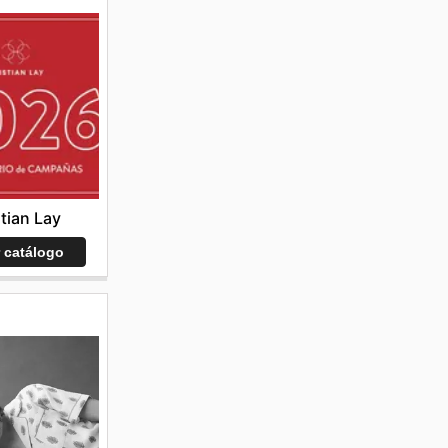
stian Lay
r catálogo