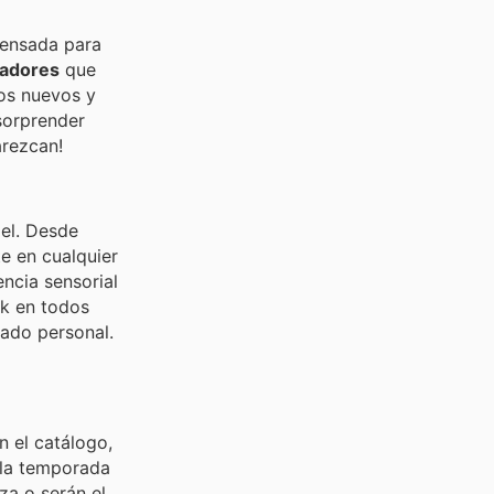
 pensada para
tadores
que
los nuevos y
sorprender
arezcan!
iel. Desde
te en cualquier
ncia sensorial
ck en todos
dado personal.
n el catálogo,
 la temporada
za o serán el