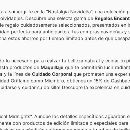
vita a sumergirte en la "Nostalgia Navideña", una colección
nolvidables. Descubre una selecta gama de
Regalos Encan
es de regalo cuidadosamente seleccionados, presentados en 
unidad perfecta para anticiparte a tus compras navideñas y 
echa estos ahorros por tiempo limitado antes de que desap
o lo necesario para realzar tu belleza natural y cuidar tu p
hasta productos de
Maquillaje
que te permitirán lucir radian
os
y la línea de
Cuidado Corporal
que prometen una experie
munidad Oriflame como Miembro, obtienes un 15% de Cashba
cuidarse y cuidar su bolsillo! Descubre la excelencia en cui
cal Midnights". Aunque los detalles específicos aguardan e
mente con productos de edición limitada o especiales para
lusivas que añadirán un toque de magia a tu rutina de belle