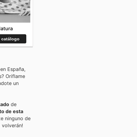
atura
r catálogo
 en España,
s? Oriflame
ndote un
tado
de
eto de esta
te ninguno de
 volverán!