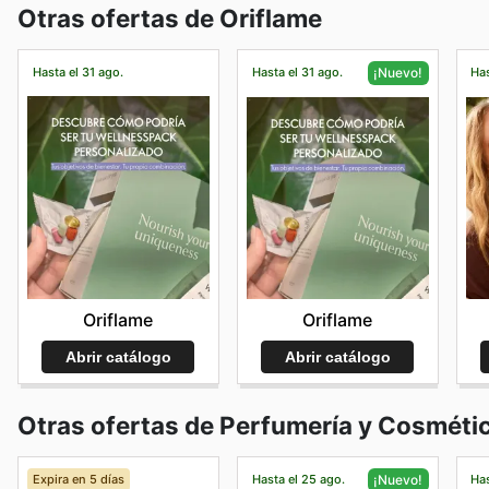
Otras ofertas de Oriflame
Hasta el 31 ago.
Hasta el 31 ago.
Has
¡Nuevo!
Oriflame
Oriflame
Abrir catálogo
Abrir catálogo
Otras ofertas de Perfumería y Cosméti
Expira en 5 días
Hasta el 25 ago.
Has
¡Nuevo!