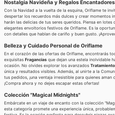
Nostalgia Navideña y Regalos Encantadores
Con la Navidad a la vuelta de la esquina, Oriflame te in
despertar los recuerdos más dulces y crear momentos i
harán las delicias de tus seres queridos. Piensa en lot
elegantes envoltorios festivos de Oriflame. Es la oport
con detalles que hablan de cariño y buen gusto. ¡Aprov
Belleza y Cuidado Personal de Oriflame
En el corazón de las ofertas de Oriflame, encontrarás tod
exquisitas
Fragancias
que dejan una estela inolvidable 
ocasión. No olvides explorar los avanzados
Tratamient
única y resultados visibles. Además, al unirte a la Co
tus pedidos, ¡una ventaja irresistible para quienes aman 
¡Compra ahora y no dejes escapar estas ofertas!
Colección "Magical Midnights"
Embárcate en un viaje de encanto con la colección "Magi
esta categoría promete una experiencia única, probable
festiva. Es la ocasión perfecta para descubrir piezas exc