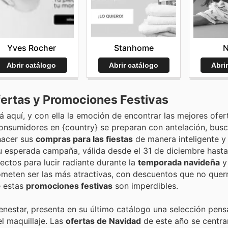
Yves Rocher
Stanhome
N
Abrir catálogo
Abrir catálogo
Abri
ertas y Promociones Festivas
aquí, y con ella la emoción de encontrar las mejores ofert
 consumidores en {country} se preparan con antelación, bus
hacer sus
compras para las fiestas
de manera inteligente y
su esperada campaña, válida desde el 31 de diciembre hasta
ctos para lucir radiante durante la
temporada navideña
y 
meten ser las más atractivas, con descuentos que no querr
é estas
promociones festivas
son imperdibles.
ienestar, presenta en su último catálogo una selección pen
l maquillaje. Las
ofertas de Navidad
de este año se centra