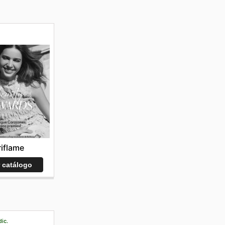
iflame
r catálogo
dic.