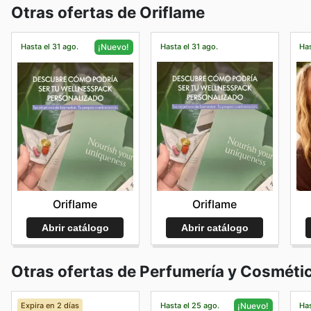
Otras ofertas de Oriflame
Hasta el 31 ago.
Hasta el 31 ago.
Has
¡Nuevo!
Oriflame
Oriflame
Abrir catálogo
Abrir catálogo
Otras ofertas de Perfumería y Cosméti
Expira en 2 días
Hasta el 25 ago.
Has
¡Nuevo!