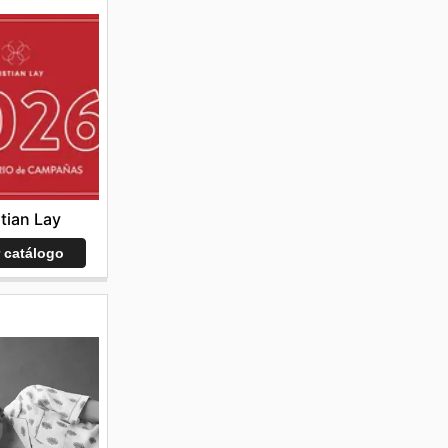
stian Lay
r catálogo