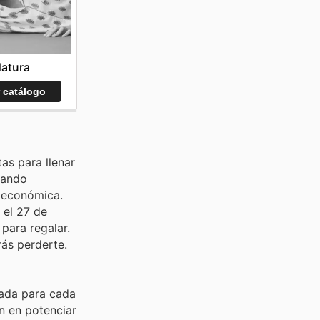
atura
r catálogo
as para llenar
cando
 económica.
 el 27 de
para regalar.
ás perderte.
sada para cada
n en potenciar