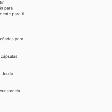
ir
ás para
mente para ti
iseñadas para
 cápsulas
a desde
rcunstancia.