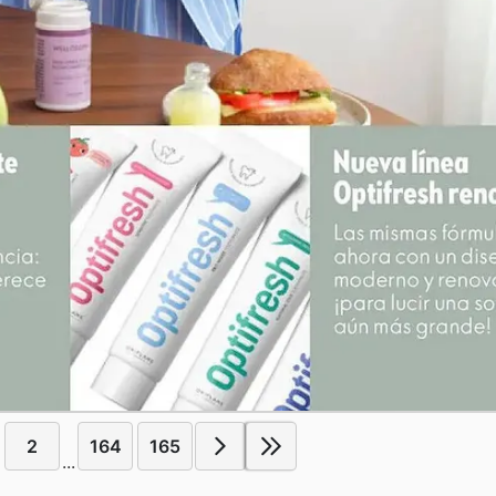
2
164
165
...