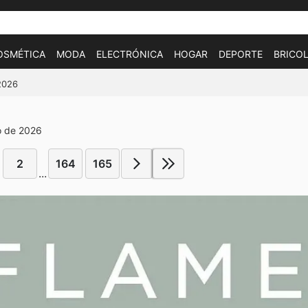
OSMÉTICA
MODA
ELECTRÓNICA
HOGAR
DEPORTE
BRICOL
/2026
o de 2026
2
164
165
...