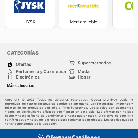
JYSK
Merkamueble
C
CATEGORÍAS
Supermercados
Ofertas
Perfumería y Cosmética
Moda
Electrónica
Hogar
Deporte
Bricolaje y jardinería
Más categorías
Juguetes y bebés
Auto y Moto
Mascotas
Otros
Copyright © 2026 Todos los derechos reservados. Queda prohibido copiar o
reproducir los textos sin acuerdo escrito de antemano. Las fotografías, imágenes y
folletos de los productos son sólo a fines ilustrativos. Las precios con descuentos
vienen de distribuidores oficiales que figuran en este sitio. Las ofertas son válidas
desde y hasta la fecha de vencimiento o hasta agotar stock. El objetivo de este sitio
es informativo y no puede ser usado para reclamar los productos. Los precios pueden
variar dependiendo de la ubicación.