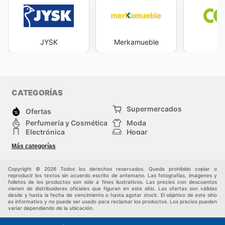
JYSK
Merkamueble
C
CATEGORÍAS
Supermercados
Ofertas
Perfumería y Cosmética
Moda
Electrónica
Hogar
Deporte
Bricolaje y jardinería
Más categorías
Juguetes y bebés
Auto y Moto
Mascotas
Otros
Copyright © 2026 Todos los derechos reservados. Queda prohibido copiar o
reproducir los textos sin acuerdo escrito de antemano. Las fotografías, imágenes y
folletos de los productos son sólo a fines ilustrativos. Las precios con descuentos
vienen de distribuidores oficiales que figuran en este sitio. Las ofertas son válidas
desde y hasta la fecha de vencimiento o hasta agotar stock. El objetivo de este sitio
es informativo y no puede ser usado para reclamar los productos. Los precios pueden
variar dependiendo de la ubicación.