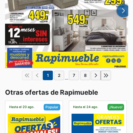
1
2
7
8
...
Otras ofertas de Rapimueble
Hasta el 20 ago.
Hasta el 24 ago.
Popular
¡Nuevo!