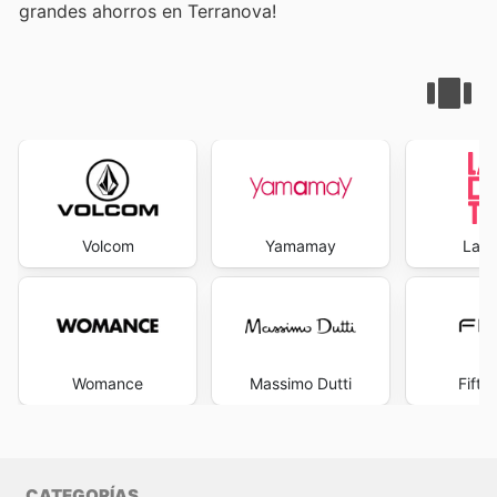
grandes ahorros en Terranova!
Volcom
Yamamay
La R
Womance
Massimo Dutti
Fifty
CATEGORÍAS