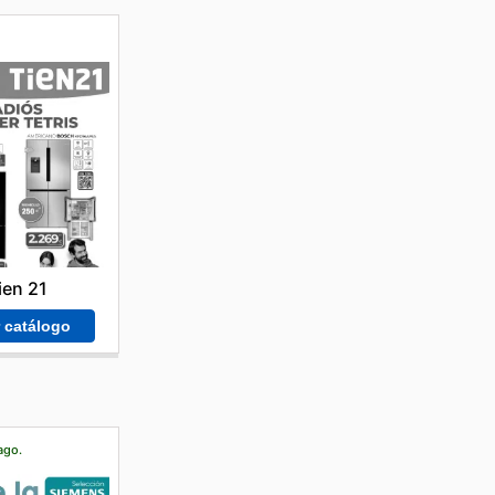
ien 21
r catálogo
ago.