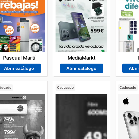
Pascual Martí
MediaMarkt
Abrir catálogo
Abrir catálogo
Abri
ducado
Caducado
Caducado