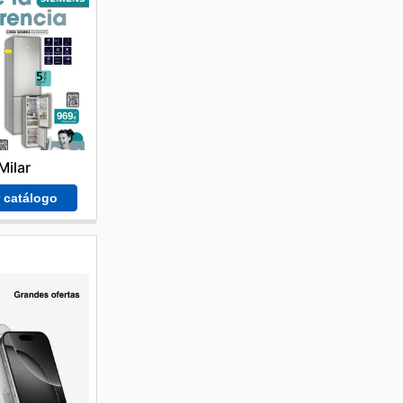
Milar
r catálogo