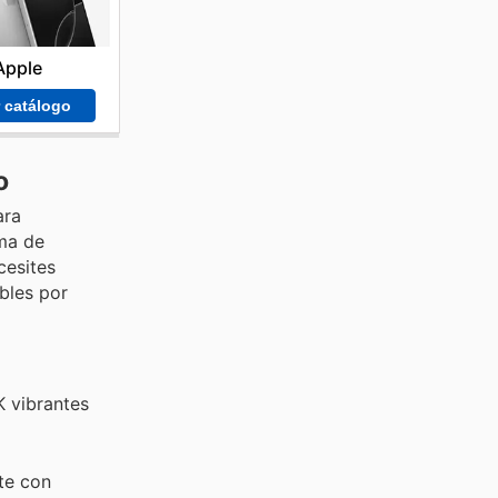
Apple
r catálogo
o
ara
ama de
cesites
bles por
K vibrantes
te con