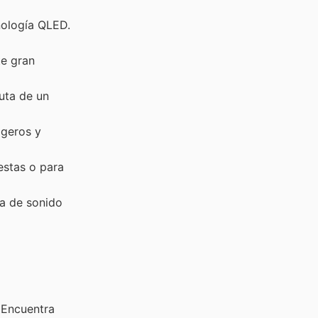
nología QLED.
te gran
uta de un
igeros y
estas o para
a de sonido
 Encuentra