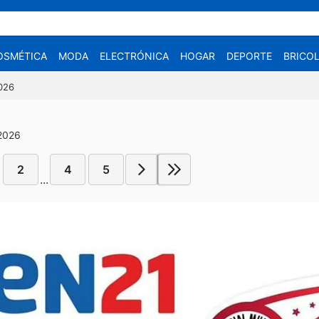
OSMÉTICA
MODA
ELECTRÓNICA
HOGAR
DEPORTE
BRICOL
2026
 2026
2
4
5
...