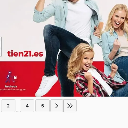
2
4
5
...