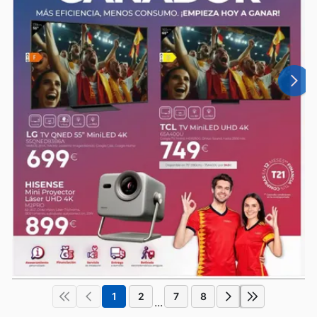
1
2
7
8
...