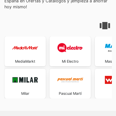
España en Ofertas y Catálogos y ¡empieza a ahorrar
hoy mismo!
MediaMarkt
Mi Electro
Maste
Milar
Pascual Martí
Wo