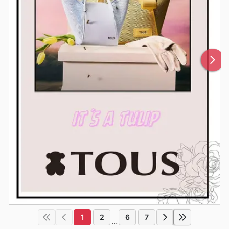
1
2
6
7
...