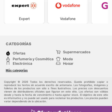
Expert
Vodafone
G
CATEGORÍAS
Supermercados
Ofertas
Perfumería y Cosmética
Moda
Electrónica
Hogar
Deporte
Bricolaje y jardinería
Más categorías
Juguetes y bebés
Auto y Moto
Mascotas
Otros
Copyright © 2026 Todos los derechos reservados. Queda prohibido copiar o
reproducir los textos sin acuerdo escrito de antemano. Las fotografías, imágenes y
folletos de los productos son sólo a fines ilustrativos. Las precios con descuentos
vienen de distribuidores oficiales que figuran en este sitio. Las ofertas son válidas
desde y hasta la fecha de vencimiento o hasta agotar stock. El objetivo de este sitio
es informativo y no puede ser usado para reclamar los productos. Los precios pueden
variar dependiendo de la ubicación.