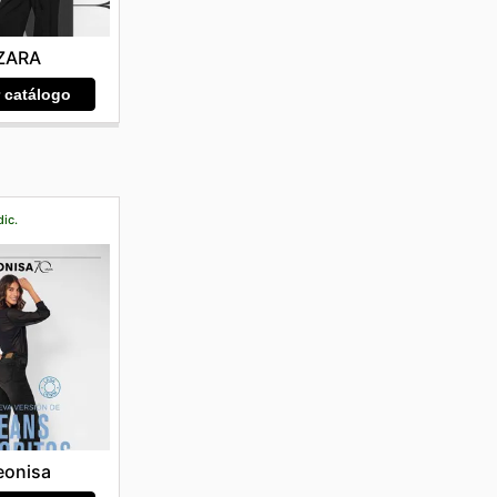
ZARA
r catálogo
dic.
eonisa