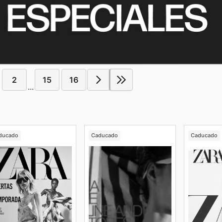
2
15
16
...
ducado
Caducado
Caducado