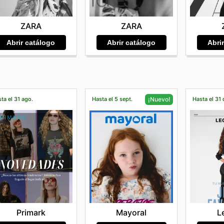
ZARA
ZARA
Abrir catálogo
Abrir catálogo
Abri
ta el 31 ago.
Hasta el 5 sept.
Hasta el 31 
¡Nuevo!
Primark
L
Mayoral