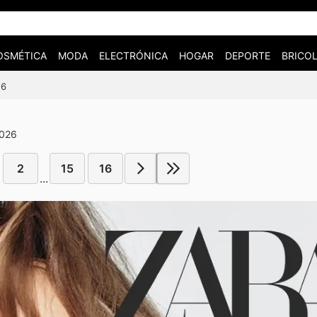
OSMÉTICA
MODA
ELECTRÓNICA
HOGAR
DEPORTE
BRICOL
26
2026
2
15
16
...