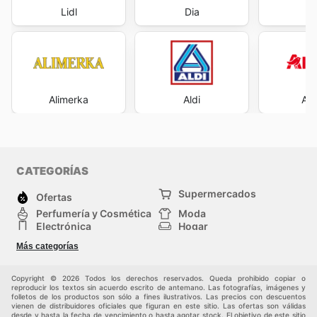
Lidl
Dia
Co
Alimerka
Aldi
Al
CATEGORÍAS
Supermercados
Ofertas
Perfumería y Cosmética
Moda
Electrónica
Hogar
Deporte
Bricolaje y jardinería
Más categorías
Juguetes y bebés
Auto y Moto
Mascotas
Otros
Copyright © 2026 Todos los derechos reservados. Queda prohibido copiar o
reproducir los textos sin acuerdo escrito de antemano. Las fotografías, imágenes y
folletos de los productos son sólo a fines ilustrativos. Las precios con descuentos
vienen de distribuidores oficiales que figuran en este sitio. Las ofertas son válidas
desde y hasta la fecha de vencimiento o hasta agotar stock. El objetivo de este sitio