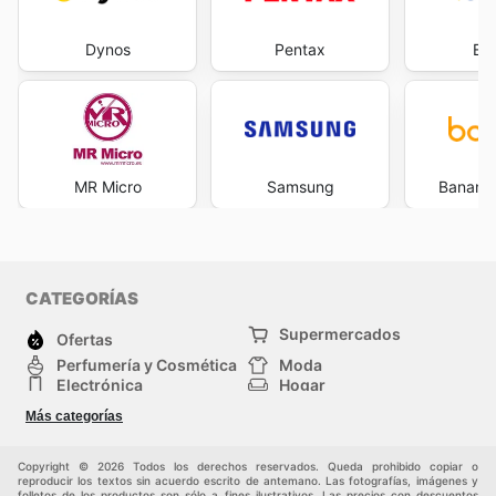
Dynos
Pentax
Eur
MR Micro
Samsung
Banana
CATEGORÍAS
Supermercados
Ofertas
Perfumería y Cosmética
Moda
Electrónica
Hogar
Deporte
Bricolaje y jardinería
Más categorías
Juguetes y bebés
Auto y Moto
Mascotas
Otros
Copyright © 2026 Todos los derechos reservados. Queda prohibido copiar o
reproducir los textos sin acuerdo escrito de antemano. Las fotografías, imágenes y
folletos de los productos son sólo a fines ilustrativos. Las precios con descuentos