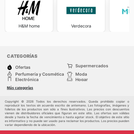
H&M home
Verdecora
M
CATEGORÍAS
Supermercados
Ofertas
Perfumería y Cosmética
Moda
Electrónica
Hogar
Deporte
Bricolaje y jardinería
Más categorías
Juguetes y bebés
Auto y Moto
Mascotas
Otros
Copyright © 2026 Todos los derechos reservados. Queda prohibido copiar o
reproducir los textos sin acuerdo escrito de antemano. Las fotografías, imágenes y
folletos de los productos son sólo a fines ilustrativos. Las precios con descuentos
vienen de distribuidores oficiales que figuran en este sitio. Las ofertas son válidas
desde y hasta la fecha de vencimiento o hasta agotar stock. El objetivo de este sitio
es informativo y no puede ser usado para reclamar los productos. Los precios pueden
variar dependiendo de la ubicación.